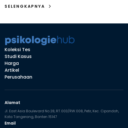
tepat.
SELENGKAPNYA
Koleksi Tes
Studi Kasus
Harga
Artikel
Perusahaan
Alamat
Jl. East Asia Boulevard No.28, RT.003/RW.008, Petir, Kec. Cipondoh,
Kota Tangerang, Banten 15147
Email