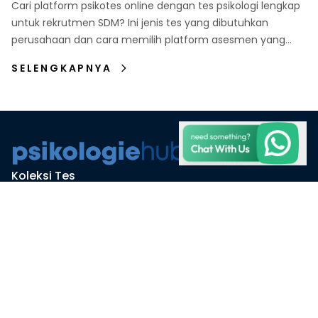
Indonesia
Cari platform psikotes online dengan tes psikologi lengkap
untuk rekrutmen SDM? Ini jenis tes yang dibutuhkan
perusahaan dan cara memilih platform asesmen yang
tepat.
SELENGKAPNYA
Koleksi Tes
Studi Kasus
Harga
Artikel
Perusahaan
Alamat