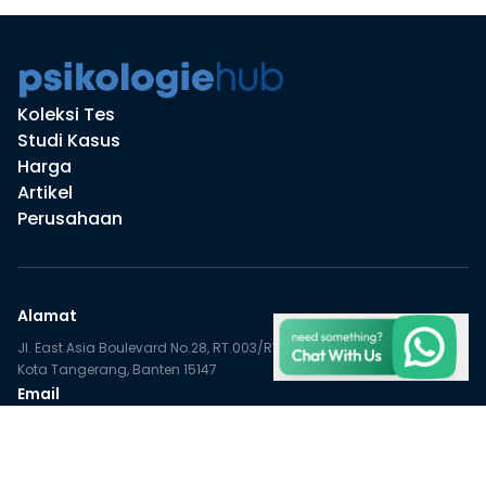
Koleksi Tes
Studi Kasus
Harga
Artikel
Perusahaan
Alamat
Jl. East Asia Boulevard No.28, RT.003/RW.008, Petir, Kec. Cipondoh,
Kota Tangerang, Banten 15147
Email
Paket Korporat