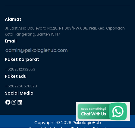
Alamat
Jl. East Asia Boulevard No.28, RT.003/RW.008, Petir, Kec. Cipondoh,
Kota Tangerang, Banten 15147
Email
Paket Korporat
+6282312332653
Paket Edu
+6282260578328
Social Media
Copyright © 2026 PsikologieHub
Syarat & Ketentuan
|
Kebijakan Privasi