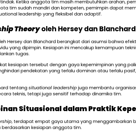
indak. Ketika anggota tim masih membutuhkan arahan, pemim
gota tim sudah mandiri dan kompeten, pemimpin dapat memb
ituational leadership yang fleksibel dan adaptif.
ship Theory
 oleh Hersey dan Blanchard
oleh Hersey dan Blanchard berangkat dari asumsi bahwa efekt
ividu yang dipimpin. Kesiapan ini mencakup kemampuan teknis
lankan tugas.
kat kesiapan tersebut dengan gaya kepemimpinan yang palin
indari pendekatan yang terlalu dominan atau terlalu pasif, s
ard tentang 
situational leadership
 juga membantu organis
ra teknis, tetapi juga sensitif terhadap dinamika tim.
nan Situasional dalam Praktik Ke
ership
, terdapat empat gaya utama yang menggambarkan 
berdasarkan kesiapan anggota tim.