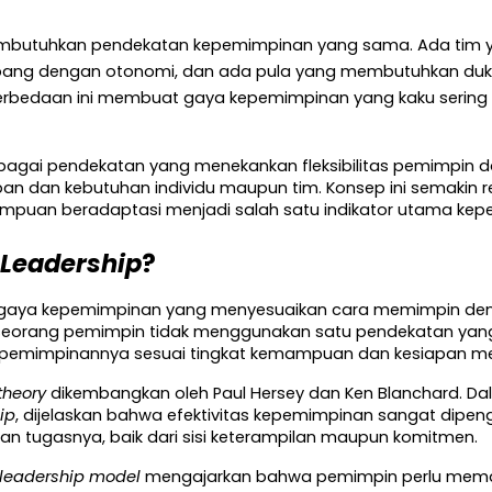
mbutuhkan pendekatan kepemimpinan yang sama. Ada tim 
embang dengan otonomi, dan ada pula yang membutuhkan duk
rbedaan ini membuat gaya kepemimpinan yang kaku sering kal
 sebagai pendekatan yang menekankan fleksibilitas pemimpin
 dan kebutuhan individu maupun tim. Konsep ini semakin rel
puan beradaptasi menjadi salah satu indikator utama kepe
 Leadership
?
 gaya kepemimpinan yang menyesuaikan cara memimpin deng
a, seorang pemimpin tidak menggunakan satu pendekatan ya
epemimpinannya sesuai tingkat kemampuan dan kesiapan me
theory
 dikembangkan oleh Paul Hersey dan Ken Blanchard. Da
ip
, dijelaskan bahwa efektivitas kepemimpinan sangat dipeng
n tugasnya, baik dari sisi keterampilan maupun komitmen.
l leadership model
 mengajarkan bahwa pemimpin perlu memaha