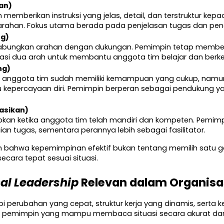
an)
 memberikan instruksi yang jelas, detail, dan terstruktur ke
ahan. Fokus utama berada pada penjelasan tugas dan peng
g)
bungkan arahan dengan dukungan. Pemimpin tetap memberik
si dua arah untuk membantu anggota tim belajar dan ber
ng)
, anggota tim sudah memiliki kemampuan yang cukup, nam
 kepercayaan diri. Pemimpin berperan sebagai pendukung yang
asikan)
apkan ketika anggota tim telah mandiri dan kompeten. Pemi
n tugas, sementara perannya lebih sebagai fasilitator.
 bahwa kepemimpinan efektif bukan tentang memilih satu gay
ara tepat sesuai situasi.
nal Leadership
 Relevan dalam Organisa
i perubahan yang cepat, struktur kerja yang dinamis, serta 
tut pemimpin yang mampu membaca situasi secara akurat da