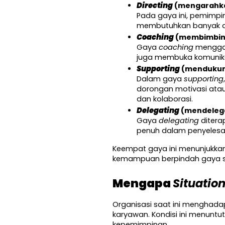
Directing
 (mengarahk
Pada gaya ini, pemimpin
membutuhkan banyak ar
Coaching
 (membimbin
Gaya 
coaching
 mengga
juga membuka komunika
Supporting
 (menduku
Dalam gaya 
supporting
dorongan motivasi atau
dan kolaborasi.
Delegating
 (mendeleg
Gaya 
delegating
 diter
penuh dalam penyelesaia
Keempat gaya ini menunjukkan
kemampuan berpindah gaya sec
Mengapa 
Situatio
Organisasi saat ini menghadap
karyawan. Kondisi ini menun
kepemimpinan.