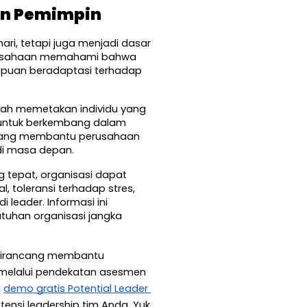
an Pemimpin
ri, tetapi juga menjadi dasar 
rusahaan memahami bahwa 
mpuan beradaptasi terhadap 
dah memetakan individu yang 
 untuk berkembang dalam 
ir yang membantu perusahaan 
di masa depan.
tepat, organisasi dapat 
 toleransi terhadap stres, 
leader. Informasi ini 
tuhan organisasi jangka 
dirancang membantu 
melalui pendekatan asesmen 
 
demo gratis Potential Leader 
si leadership tim Anda. Yuk, 