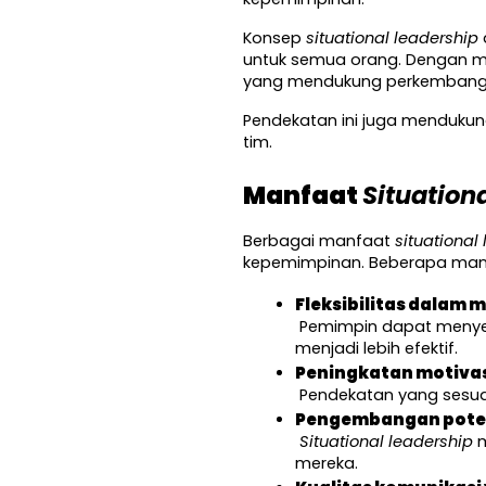
Konsep 
situational leadership
untuk semua orang. Dengan me
yang mendukung perkembangan 
Pendekatan ini juga mendukun
tim.
Manfaat 
Situation
Berbagai manfaat 
situational
kepemimpinan. Beberapa manfa
Fleksibilitas dalam
 Pemimpin dapat menyesuaikan gaya kepemimpinan sesuai situasi dan kebutuhan individu, sehingga interaksi kerja 
menjadi lebih efektif.
Peningkatan motivas
 Pendekatan yang sesu
Pengembangan pote
Situational leadership
 
mereka.