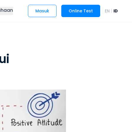
ahaan
|
Masuk
Online Test
EN
ID
ui