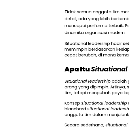
Tidak semua anggota tim me
detail, ada yang lebih berk
mencapai performa terbaik. Pe
dinamika organisasi modern.
Situational leadership hadir
memimpin berdasarkan kesiapan
cepat berubah, di mana kemam
Apa Itu 
Situational
Situational leadership
 adalah
orang yang dipimpin. Artiny
tim, tetapi mengubah gaya k
Konsep 
situational leadership 
blanchard 
situational leadersh
anggota tim dalam menjalanka
Secara sederhana, 
situationa