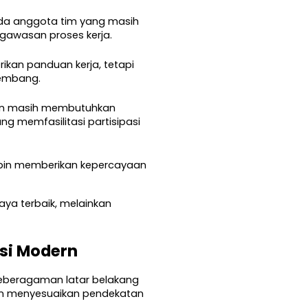
pada anggota tim yang masih 
awasan proses kerja.
an panduan kerja, tetapi 
kembang.
un masih membutuhkan 
 memfasilitasi partisipasi 
mpin memberikan kepercayaan 
a terbaik, melainkan 
si Modern
keberagaman latar belakang 
n menyesuaikan pendekatan 