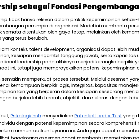
ership sebagai Fondasi Pengembang
hip tidak hanya relevan dalam praktik kepemimpinan sehari-ha
embangan pemimpin di organisasi. Model ini membantu pe
dak semata ditentukan oleh gaya tetap, melainkan oleh kema
a yang terus berubah.
dalam konteks talent development, organisasi dapat lebih mu
mpinan, kesiapan mengambil tanggung jawab, serta kapasitas
ituational leadership pada akhirnya menjadi kerangka berpik
saat ini, tetapi juga memproyeksikan potensi kepemimpinan 
semakin memperkuat proses tersebut. Melalui asesmen yang 
kemampuan berpikir logis, integritas, kapasitas manajerial,
impinan lain yang berperan dalam kesiapan seseorang menjadi 
 berjalan lebih terarah, objektif, dan selaras dengan kebu
but, 
Psikologiehub
 menyediakan 
Potential Leader Test
 yang 
individu dengan potensi kepemimpinan secara komprehensif 
 Sebelum memanfaatkan layanan ini, Anda juga dapat mencoba
melihat bagaimana asesmen dapat membantu memetakan poten