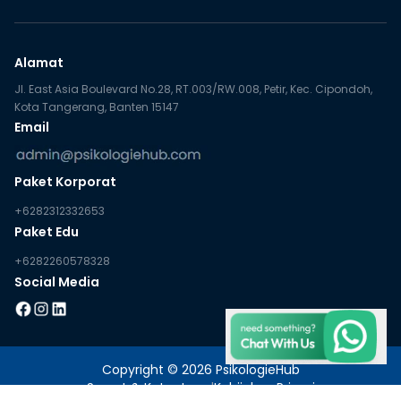
Alamat
Jl. East Asia Boulevard No.28, RT.003/RW.008, Petir, Kec. Cipondoh,
Kota Tangerang, Banten 15147
Email
Paket Korporat
+6282312332653
Paket Edu
+6282260578328
Social Media
Copyright © 2026 PsikologieHub
Syarat & Ketentuan
|
Kebijakan Privasi