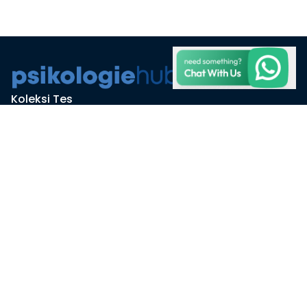
Koleksi Tes
Studi Kasus
Harga
Artikel
Perusahaan
Alamat
Jl. East Asia Boulevard No.28, RT.003/RW.008, Petir, Kec. Cipondoh,
Kota Tangerang, Banten 15147
Email