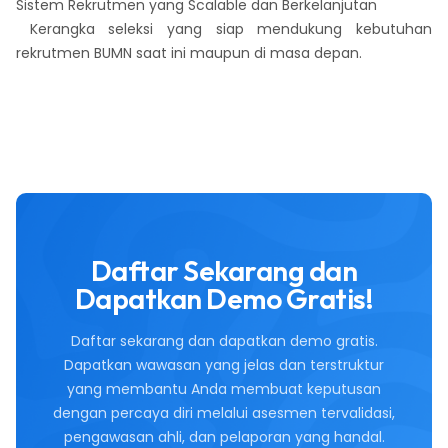
Sistem Rekrutmen yang Scalable dan Berkelanjutan
Kerangka seleksi yang siap mendukung kebutuhan
rekrutmen BUMN saat ini maupun di masa depan.
Daftar Sekarang dan
Dapatkan Demo Gratis!
Daftar sekarang dan dapatkan demo gratis.
Dapatkan wawasan yang jelas dan terstruktur
yang membantu Anda membuat keputusan
dengan percaya diri melalui asesmen tervalidasi,
pengawasan ahli, dan pelaporan yang handal.