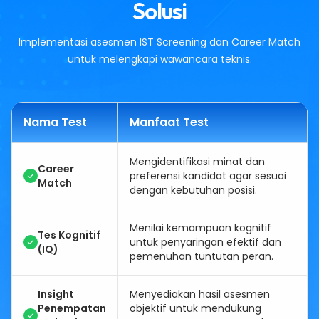
Solusi
Implementasi asesmen IST Screening dan Career Match
untuk melengkapi wawancara teknis.
Nama Test
Manfaat Test
Mengidentifikasi minat dan
Career
preferensi kandidat agar sesuai
Match
dengan kebutuhan posisi.
Menilai kemampuan kognitif
Tes Kognitif
untuk penyaringan efektif dan
(IQ)
pemenuhan tuntutan peran.
Insight
Menyediakan hasil asesmen
Penempatan
objektif untuk mendukung