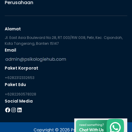
Perusahaan
Alamat
Jl. East Asia Boulevard No.28, RT.003/RW.008, Petir, Kec. Cipondoh,
Kota Tangerang, Banten 15147
Email
Paket Korporat
+6282312332653
Paket Edu
+6282260578328
Social Media
Copyright © 2026 PsikologieHub