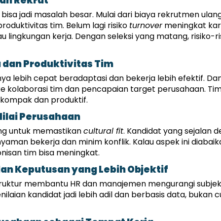
lah Rekrut
 bisa jadi masalah besar. Mulai dari biaya rekrutmen ulan
duktivitas tim. Belum lagi risiko 
turnover
 meningkat kar
lingkungan kerja. Dengan seleksi yang matang, risiko-risik
 dan Produktivitas Tim
ya lebih cepat beradaptasi dan bekerja lebih efektif. 
 ke kolaborasi tim dan pencapaian target perusahaan. Tim 
 kompak dan produktif.
ilai Perusahaan
ting untuk memastikan 
cultural fit
. Kandidat yang sejalan d
yaman bekerja dan minim konflik. Kalau aspek ini diabaik
isan tim bisa meningkat.
n Keputusan yang Lebih Objektif
truktur membantu HR dan manajemen mengurangi subjekti
laian kandidat jadi lebih adil dan berbasis data, bukan c