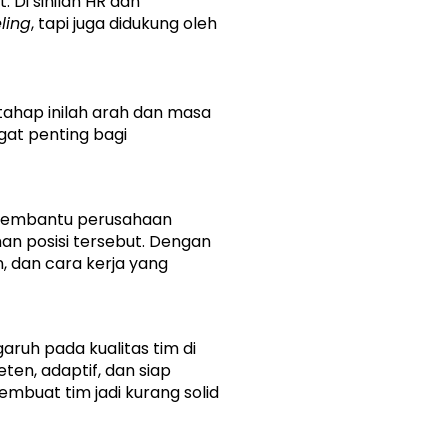
 Di sinilah HR dan 
eling
, tapi juga didukung oleh 
tahap inilah arah dan masa 
at penting bagi 
 membantu perusahaan 
an posisi tersebut. Dengan 
 dan cara kerja yang 
ruh pada kualitas tim di 
, adaptif, dan siap 
buat tim jadi kurang solid 