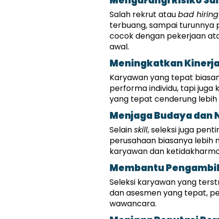
Mengurangi Risiko Sa
Salah rekrut atau 
bad hiring
terbuang, sampai turunnya pro
cocok dengan pekerjaan atau 
awal.
Meningkatkan Kinerja
Karyawan yang tepat biasan
performa individu, tapi juga
yang tepat cenderung lebih
Menjaga Budaya dan N
Selain 
skill
, seleksi juga pen
perusahaan biasanya lebih n
karyawan dan ketidakharmon
Membantu Pengambila
Seleksi karyawan yang ters
dan asesmen yang tepat, peni
wawancara.