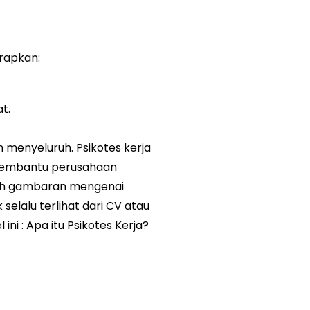
erapkan:
t.
menyeluruh. Psikotes kerja 
embantu perusahaan 
leh gambaran mengenai 
selalu terlihat dari CV atau 
ini : 
Apa itu Psikotes Kerja? 