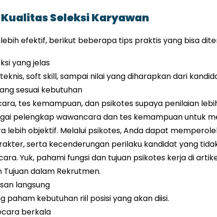
Kualitas Seleksi Karyawan
lebih efektif, berikut beberapa tips praktis yang bisa dit
si yang jelas
eknis, soft skill, sampai nilai yang diharapkan dari kandida
yang sesuai kebutuhan
a, tes kemampuan, dan psikotes supaya penilaian lebih 
agai pelengkap wawancara dan tes kemampuan untuk m
ra lebih objektif. Melalui psikotes, Anda dapat mempero
arakter, serta kecenderungan perilaku kandidat yang tidak 
a. Yuk, pahami fungsi dan tujuan psikotes kerja di artikel 
an Tujuan dalam Rekrutmen.
asan langsung
 paham kebutuhan riil posisi yang akan diisi.
secara berkala