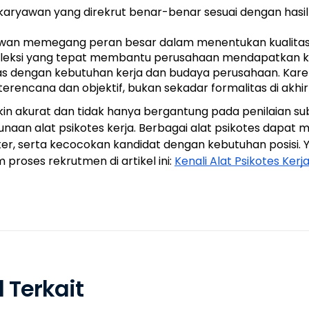
karyawan yang direkrut benar-benar sesuai dengan hasil 
yawan memegang peran besar dalam menentukan kualitas
seleksi yang tepat membantu perusahaan mendapatkan k
as dengan kebutuhan kerja dan budaya perusahaan. Karena
terencana dan objektif, bukan sekadar formalitas di akhi
in akurat dan tidak hanya bergantung pada penilaian sub
an alat psikotes kerja. Berbagai alat psikotes dapa
r, serta kecocokan kandidat dengan kebutuhan posisi. Yu
roses rekrutmen di artikel ini: 
Kenali Alat Psikotes Ker
l Terkait