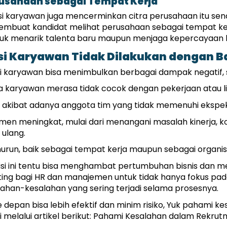
usahaan sebagai Tempat Kerja
karyawan juga mencerminkan citra perusahaan itu sendiri.
embuat kandidat melihat perusahaan sebagai tempat kerj
untuk menarik talenta baru maupun menjaga kepercayaan 
si Karyawan Tidak Dilakukan dengan B
i karyawan bisa menimbulkan berbagai dampak negatif, s
na karyawan merasa tidak cocok dengan pekerjaan atau l
il, akibat adanya anggota tim yang tidak memenuhi ekspek
n meningkat, mulai dari menangani masalah kinerja, konfl
ulang.
run, baik sebagai tempat kerja maupun sebagai organisa
isi ini tentu bisa menghambat pertumbuhan bisnis dan m
ting bagi HR dan manajemen untuk tidak hanya fokus pada 
ahan-kesalahan yang sering terjadi selama prosesnya.
depan bisa lebih efektif dan minim risiko, Yuk pahami k
melalui artikel berikut: 
Pahami Kesalahan dalam Rekrutm