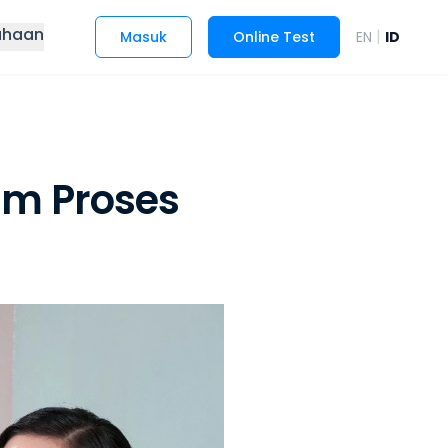
ahaan
|
Masuk
Online Test
EN
ID
am Proses