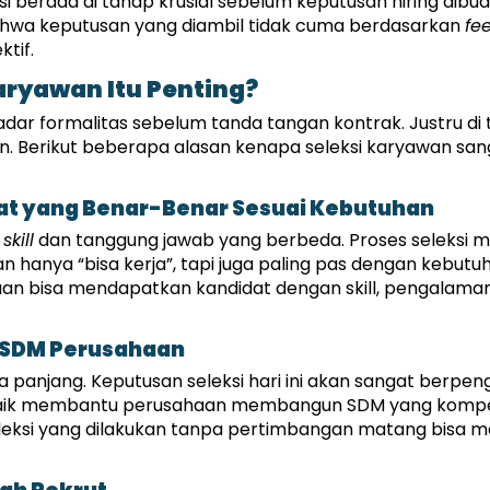
i berada di tahap krusial sebelum keputusan hiring dibuat.
a keputusan yang diambil tidak cuma berdasarkan 
fe
ktif.
ryawan Itu Penting?
dar formalitas sebelum tanda tangan kontrak. Justru di 
. Berikut beberapa alasan kenapa seleksi karyawan sang
t yang Benar-Benar Sesuai Kebutuhan
 
skill
 dan tanggung jawab yang berbeda. Proses seleksi
 hanya “bisa kerja”, tapi juga paling pas dengan kebutuh
aan bisa mendapatkan kandidat dengan skill, pengalaman,
 SDM Perusahaan
panjang. Keputusan seleksi hari ini akan sangat berpenga
baik membantu perusahaan membangun SDM yang kompeten
eksi yang dilakukan tanpa pertimbangan matang bisa mem